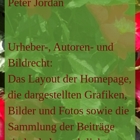
Peter Jordan
Urheber-, Autoren- und
Bildrecht:
Das Layout der Homepage,
die dargestellten Grafiken,
Bilder und Fotos sowie die
Sammlung der Beiträge