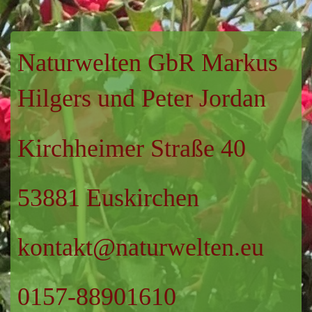
Naturwelten
GbR Markus
Hilgers und Peter Jordan
Kirchheimer Straße 40
53881 Euskirchen
kontakt@naturwelten.eu
0157-88901610